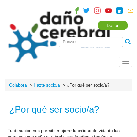
Donar
Toggl
navig
Colabora
Hazte socio/a
¿Por qué ser socio/a?
¿Por qué ser socio/a?
Tu donación nos permite mejorar la calidad de vida de las
personas con daño cerebral y sus familias a través de