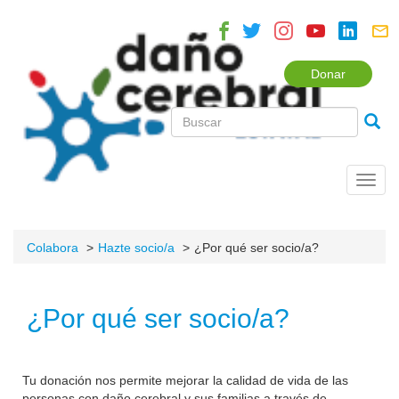
Donar
Toggl
navig
Colabora
Hazte socio/a
¿Por qué ser socio/a?
¿Por qué ser socio/a?
Tu donación nos permite mejorar la calidad de vida de las
personas con daño cerebral y sus familias a través de