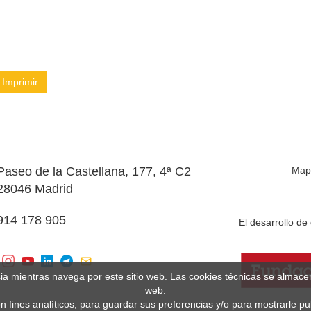
Imprimir
Paseo de la Castellana, 177, 4ª C2
Map
28046 Madrid
914 178 905
El desarrollo d
cia mientras navega por este sitio web. Las cookies técnicas se almac
web.
n fines analíticos, para guardar sus preferencias y/o para mostrarle p