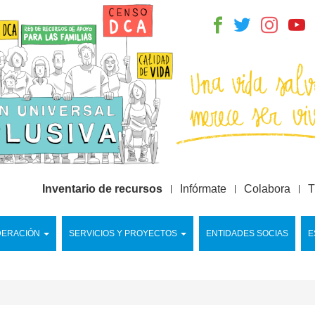
Inventario de recursos
Infórmate
Colabora
T
DERACIÓN
SERVICIOS Y PROYECTOS
ENTIDADES SOCIAS
E