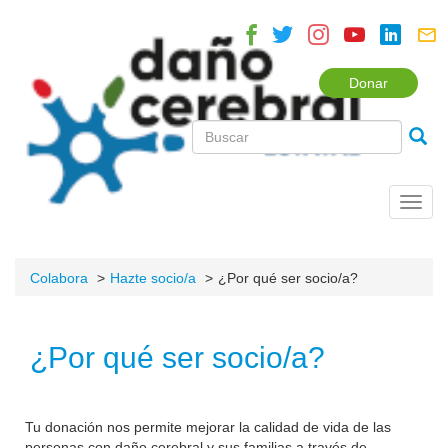
Donar
Toggl
navig
Colabora
Hazte socio/a
¿Por qué ser socio/a?
¿Por qué ser socio/a?
Tu donación nos permite mejorar la calidad de vida de las
personas con daño cerebral y sus familias a través de