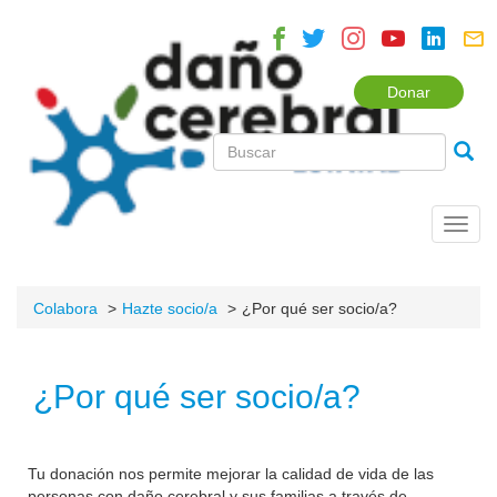
Donar
Toggl
navig
Colabora
Hazte socio/a
¿Por qué ser socio/a?
¿Por qué ser socio/a?
Tu donación nos permite mejorar la calidad de vida de las
personas con daño cerebral y sus familias a través de