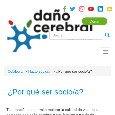
Donar
Toggl
navig
Colabora
Hazte socio/a
¿Por qué ser socio/a?
¿Por qué ser socio/a?
Tu donación nos permite mejorar la calidad de vida de las
personas con daño cerebral y sus familias a través de