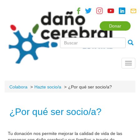
Donar
Toggl
navig
Colabora
Hazte socio/a
¿Por qué ser socio/a?
¿Por qué ser socio/a?
Tu donación nos permite mejorar la calidad de vida de las
personas con daño cerebral y sus familias a través de