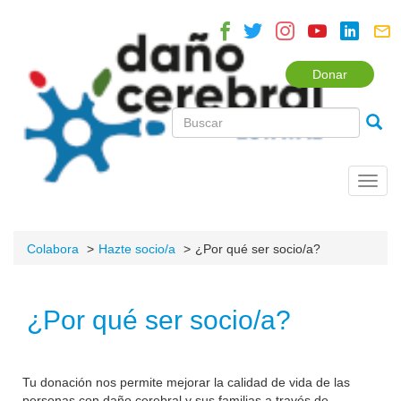
Donar
Toggl
navig
Colabora
Hazte socio/a
¿Por qué ser socio/a?
¿Por qué ser socio/a?
Tu donación nos permite mejorar la calidad de vida de las
personas con daño cerebral y sus familias a través de