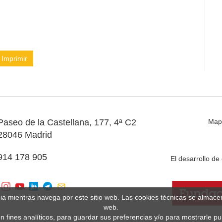
Imprimir
Paseo de la Castellana, 177, 4ª C2
Map
28046 Madrid
914 178 905
El desarrollo d
cia mientras navega por este sitio web. Las cookies técnicas se almac
web.
n fines analíticos, para guardar sus preferencias y/o para mostrarle p