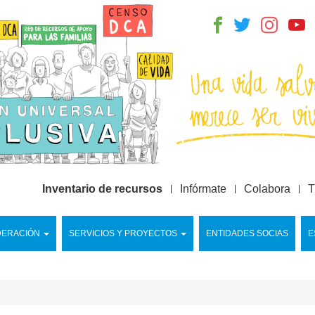
Inventario de recursos
Infórmate
Colabora
T
DERACIÓN
SERVICIOS Y PROYECTOS
ENTIDADES SOCIAS
E