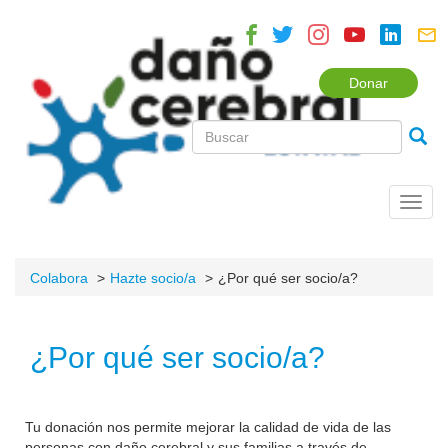
Donar
Toggl
navig
Colabora
Hazte socio/a
¿Por qué ser socio/a?
¿Por qué ser socio/a?
Tu donación nos permite mejorar la calidad de vida de las
personas con daño cerebral y sus familias a través de