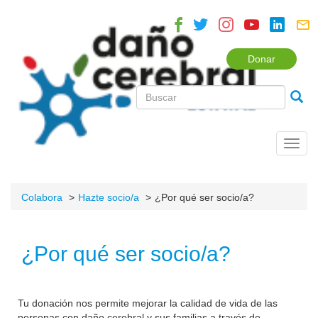
Donar
Toggl
navig
Colabora
Hazte socio/a
¿Por qué ser socio/a?
¿Por qué ser socio/a?
Tu donación nos permite mejorar la calidad de vida de las
personas con daño cerebral y sus familias a través de