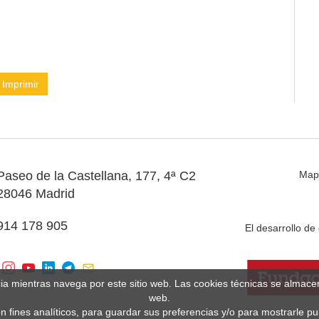
Imprimir
Paseo de la Castellana, 177, 4ª C2
Map
28046 Madrid
914 178 905
El desarrollo d
cia mientras navega por este sitio web. Las cookies técnicas se almac
web.
n fines analíticos, para guardar sus preferencias y/o para mostrarle p