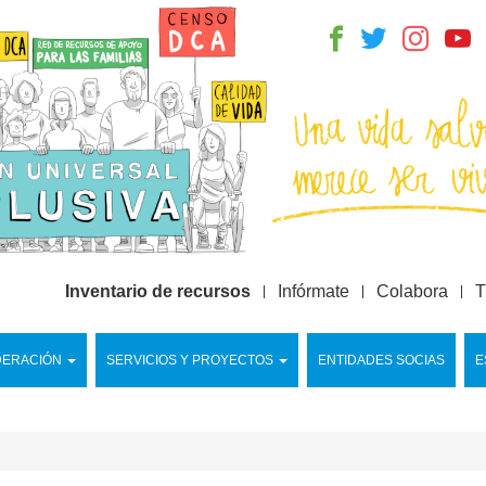
Inventario de recursos
Infórmate
Colabora
T
DERACIÓN
SERVICIOS Y PROYECTOS
ENTIDADES SOCIAS
E