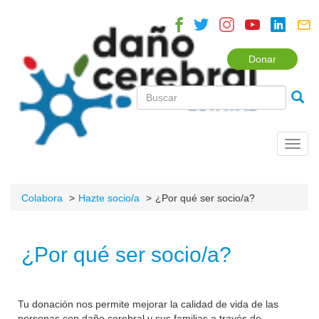
Donar
Toggl
navig
Colabora
Hazte socio/a
¿Por qué ser socio/a?
¿Por qué ser socio/a?
Tu donación nos permite mejorar la calidad de vida de las
personas con daño cerebral y sus familias a través de