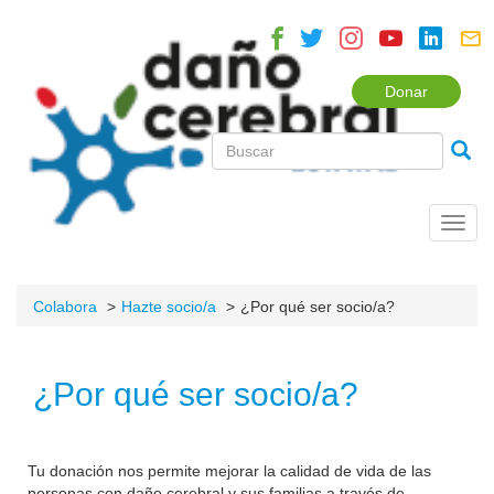
Donar
Toggl
navig
Colabora
Hazte socio/a
¿Por qué ser socio/a?
¿Por qué ser socio/a?
Tu donación nos permite mejorar la calidad de vida de las
personas con daño cerebral y sus familias a través de