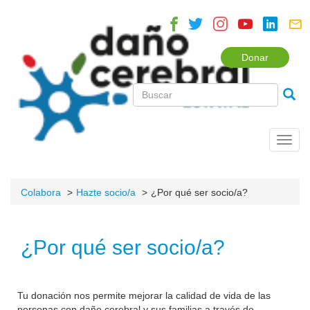
Donar
Toggl
navig
Colabora
Hazte socio/a
¿Por qué ser socio/a?
¿Por qué ser socio/a?
Tu donación nos permite mejorar la calidad de vida de las
personas con daño cerebral y sus familias a través de