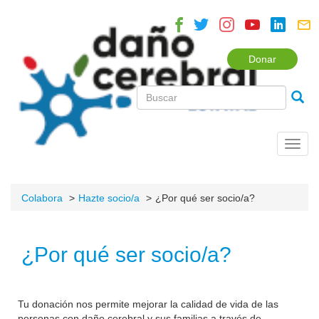
Donar
Toggl
navig
Colabora
Hazte socio/a
¿Por qué ser socio/a?
¿Por qué ser socio/a?
Tu donación nos permite mejorar la calidad de vida de las
personas con daño cerebral y sus familias a través de