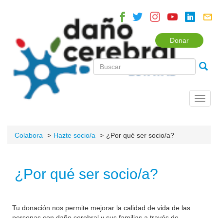
Donar
Toggl
navig
Colabora
Hazte socio/a
¿Por qué ser socio/a?
¿Por qué ser socio/a?
Tu donación nos permite mejorar la calidad de vida de las
personas con daño cerebral y sus familias a través de