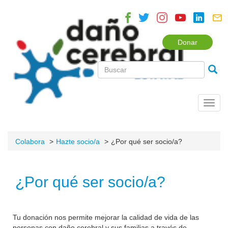
Donar
Toggl
navig
Colabora
Hazte socio/a
¿Por qué ser socio/a?
¿Por qué ser socio/a?
Tu donación nos permite mejorar la calidad de vida de las
personas con daño cerebral y sus familias a través de