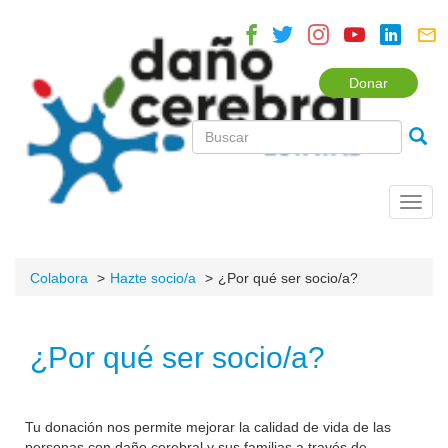
Donar
Toggl
navig
Colabora
Hazte socio/a
¿Por qué ser socio/a?
¿Por qué ser socio/a?
Tu donación nos permite mejorar la calidad de vida de las
personas con daño cerebral y sus familias a través de