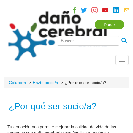
Donar
Toggl
navig
Colabora
Hazte socio/a
¿Por qué ser socio/a?
¿Por qué ser socio/a?
Tu donación nos permite mejorar la calidad de vida de las
personas con daño cerebral y sus familias a través de