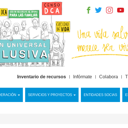
Inventario de recursos
Infórmate
Colabora
T
DERACIÓN
SERVICIOS Y PROYECTOS
ENTIDADES SOCIAS
E