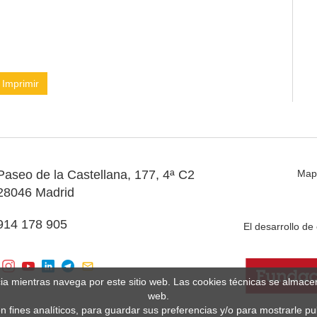
Imprimir
Paseo de la Castellana, 177, 4ª C2
Map
28046 Madrid
914 178 905
El desarrollo d
cia mientras navega por este sitio web. Las cookies técnicas se almac
web.
n fines analíticos, para guardar sus preferencias y/o para mostrarle p