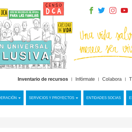
Inventario de recursos
Infórmate
Colabora
T
DERACIÓN
SERVICIOS Y PROYECTOS
ENTIDADES SOCIAS
E