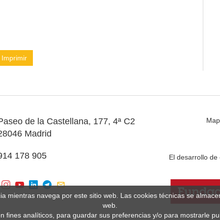
Imprimir
Paseo de la Castellana, 177, 4ª C2
Map
28046 Madrid
914 178 905
El desarrollo d
cia mientras navega por este sitio web. Las cookies técnicas se almac
web.
n fines analíticos, para guardar sus preferencias y/o para mostrarle p