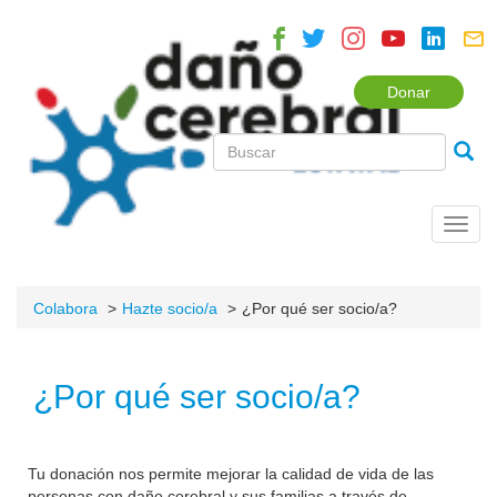
Donar
Toggl
navig
Colabora
Hazte socio/a
¿Por qué ser socio/a?
¿Por qué ser socio/a?
Tu donación nos permite mejorar la calidad de vida de las
personas con daño cerebral y sus familias a través de