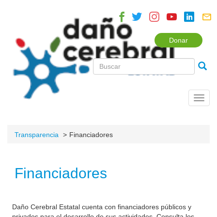
Donar
Toggl
navig
Transparencia
Financiadores
Financiadores
Daño Cerebral Estatal cuenta con financiadores públicos y
privados para el desarrollo de sus actividades. Consulta los