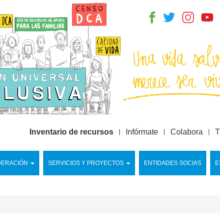
Inventario de recursos
Infórmate
Colabora
T
DERACIÓN
SERVICIOS Y PROYECTOS
ENTIDADES SOCIAS
E