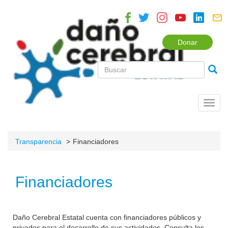
Donar
Toggl
navig
Transparencia
Financiadores
Financiadores
Daño Cerebral Estatal cuenta con financiadores públicos y
privados para el desarrollo de sus actividades. Consulta los