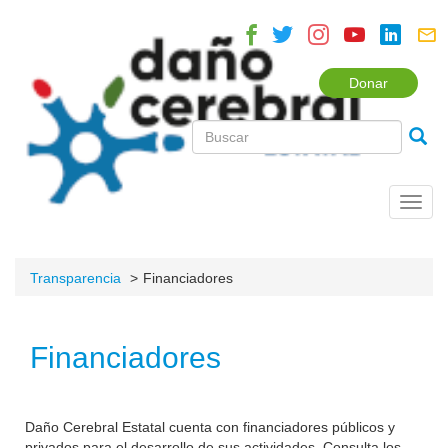
Donar
Toggl
navig
Transparencia
Financiadores
Financiadores
Daño Cerebral Estatal cuenta con financiadores públicos y
privados para el desarrollo de sus actividades. Consulta los