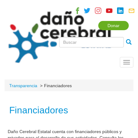
Donar
Toggl
navig
Transparencia
Financiadores
Financiadores
Daño Cerebral Estatal cuenta con financiadores públicos y
privados para el desarrollo de sus actividades. Consulta los