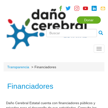
Donar
Toggl
navig
Transparencia
Financiadores
Financiadores
Daño Cerebral Estatal cuenta con financiadores públicos y
privados para el desarrollo de sus actividades. Consulta los