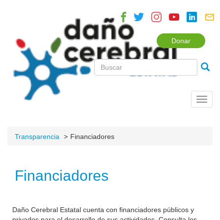
Donar
Toggl
navig
Transparencia
Financiadores
Financiadores
Daño Cerebral Estatal cuenta con financiadores públicos y
privados para el desarrollo de sus actividades. Consulta los