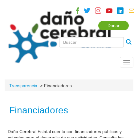
Donar
Toggl
navig
Transparencia
Financiadores
Financiadores
Daño Cerebral Estatal cuenta con financiadores públicos y
privados para el desarrollo de sus actividades. Consulta los