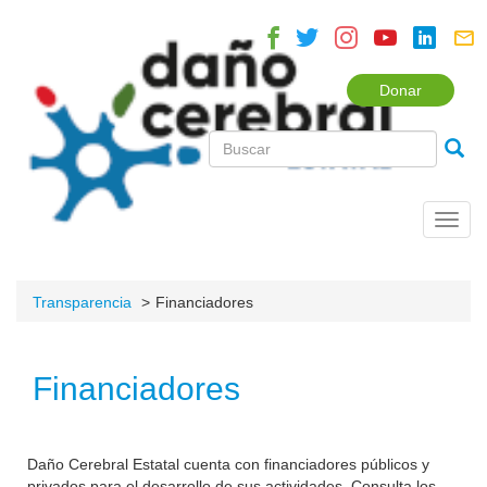
Donar
Toggl
navig
Transparencia
Financiadores
Financiadores
Daño Cerebral Estatal cuenta con financiadores públicos y
privados para el desarrollo de sus actividades. Consulta los