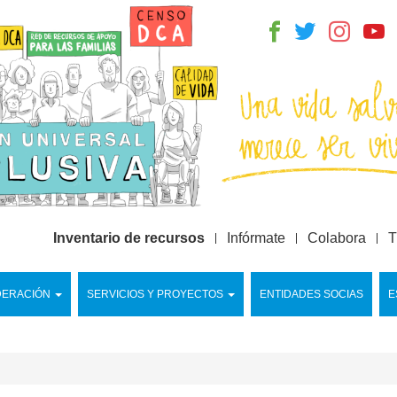
Inventario de recursos
Infórmate
Colabora
T
DERACIÓN
SERVICIOS Y PROYECTOS
ENTIDADES SOCIAS
E