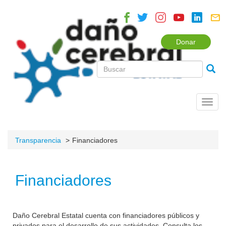
Donar
Toggl
navig
Transparencia
Financiadores
Financiadores
Daño Cerebral Estatal cuenta con financiadores públicos y
privados para el desarrollo de sus actividades. Consulta los