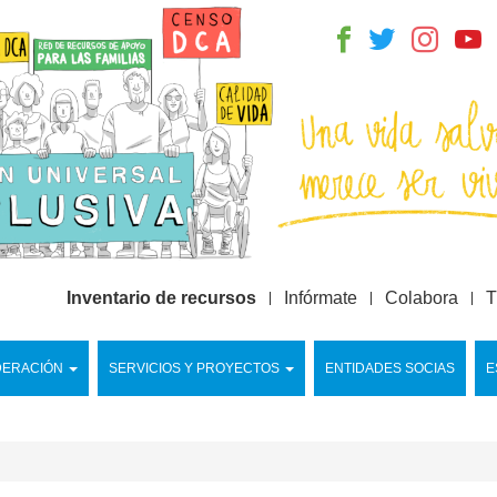
Inventario de recursos
Infórmate
Colabora
T
DERACIÓN
SERVICIOS Y PROYECTOS
ENTIDADES SOCIAS
E