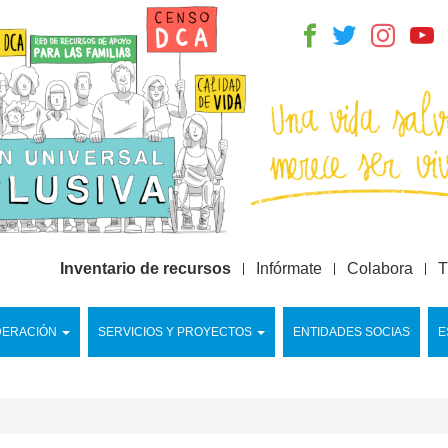
Inventario de recursos
Infórmate
Colabora
T
DERACIÓN
SERVICIOS Y PROYECTOS
ENTIDADES SOCIAS
E