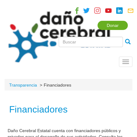
Donar
Toggl
navig
Transparencia
Financiadores
Financiadores
Daño Cerebral Estatal cuenta con financiadores públicos y
privados para el desarrollo de sus actividades. Consulta los