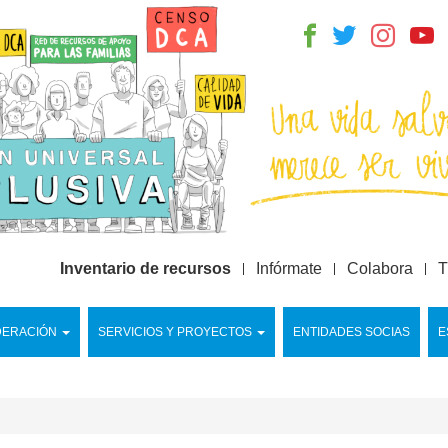
Inventario de recursos
Infórmate
Colabora
T
DERACIÓN
SERVICIOS Y PROYECTOS
ENTIDADES SOCIAS
E