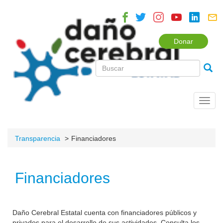
Donar
Toggl
navig
Transparencia
Financiadores
Financiadores
Daño Cerebral Estatal cuenta con financiadores públicos y
privados para el desarrollo de sus actividades. Consulta los