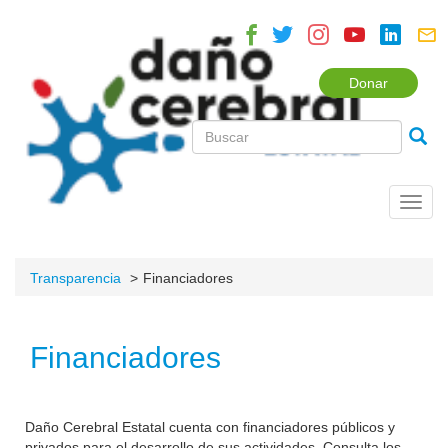
Donar
Toggl
navig
Transparencia
Financiadores
Financiadores
Daño Cerebral Estatal cuenta con financiadores públicos y
privados para el desarrollo de sus actividades. Consulta los