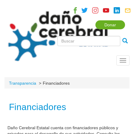
Donar
Toggl
navig
Transparencia
Financiadores
Financiadores
Daño Cerebral Estatal cuenta con financiadores públicos y
privados para el desarrollo de sus actividades. Consulta los