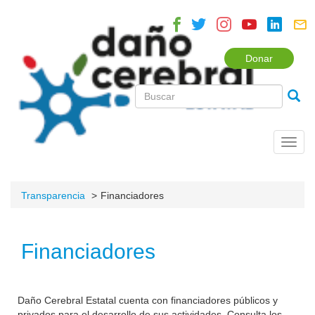
Donar
Toggl
navig
Transparencia
Financiadores
Financiadores
Daño Cerebral Estatal cuenta con financiadores públicos y
privados para el desarrollo de sus actividades. Consulta los