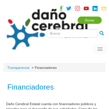
Donar
Toggl
navig
Transparencia
Financiadores
Financiadores
Daño Cerebral Estatal cuenta con financiadores públicos y
privados para el desarrollo de sus actividades. Consulta los