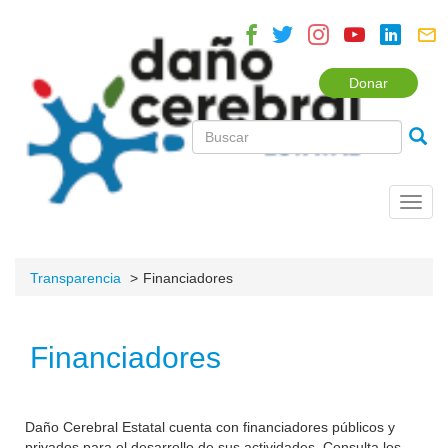
Donar
Toggl
navig
Transparencia
Financiadores
Financiadores
Daño Cerebral Estatal cuenta con financiadores públicos y
privados para el desarrollo de sus actividades. Consulta los