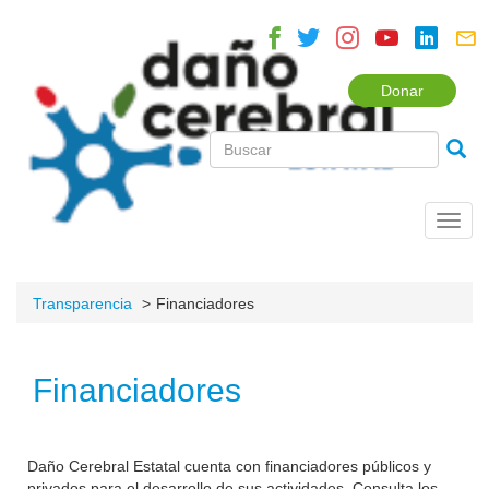
Donar
Toggl
navig
Transparencia
Financiadores
Financiadores
Daño Cerebral Estatal cuenta con financiadores públicos y
privados para el desarrollo de sus actividades. Consulta los