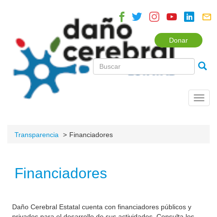
Donar
Toggl
navig
Transparencia
Financiadores
Financiadores
Daño Cerebral Estatal cuenta con financiadores públicos y
privados para el desarrollo de sus actividades. Consulta los