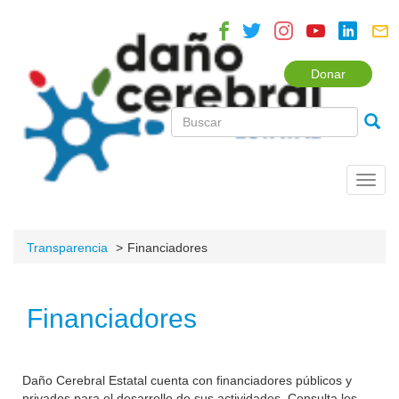
Donar
Toggl
navig
Transparencia
Financiadores
Financiadores
Daño Cerebral Estatal cuenta con financiadores públicos y
privados para el desarrollo de sus actividades. Consulta los