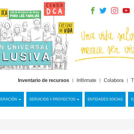
Inventario de recursos
Infórmate
Colabora
T
DERACIÓN
SERVICIOS Y PROYECTOS
ENTIDADES SOCIAS
E