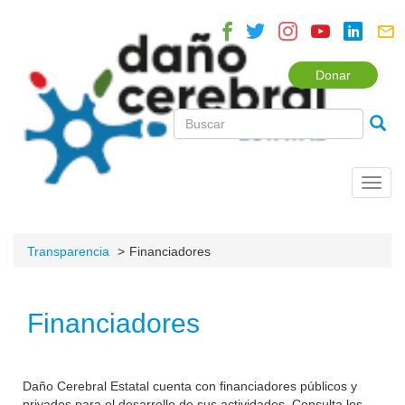
Donar
Toggl
navig
Transparencia
Financiadores
Financiadores
Daño Cerebral Estatal cuenta con financiadores públicos y
privados para el desarrollo de sus actividades. Consulta los