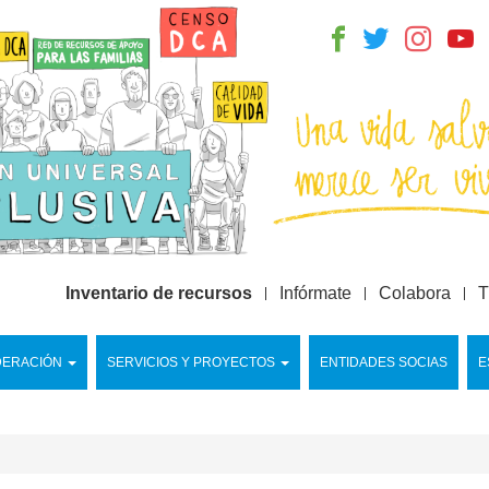
Inventario de recursos
Infórmate
Colabora
T
DERACIÓN
SERVICIOS Y PROYECTOS
ENTIDADES SOCIAS
E